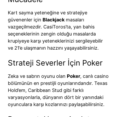
Kart sayma yeteneğine ve stratejiye
güvenenler için
Blackjack
masaları
vazgeçilmezdir. CasiToros’ta, yan bahis
seçeneklerinin zengin olduğu masalarda
krupiyeye karşı yeteneklerinizi sergileyebilir
ve 21’e ulaşmanın hazzını yaşayabilirsiniz.
Strateji Severler İçin Poker
Zeka ve sabrın oyunu olan
Poker
, canlı casino
bölümünün en prestijli oyunlarındandır. Texas
Hold’em, Caribbean Stud gibi farklı
varyasyonlarla, dünyanın dört bir yanındaki
oyunculara karşı kozlarınızı paylaşabilirsiniz.