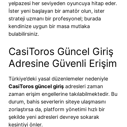
yelpazesi her seviyeden oyuncuya hitap eder.
İster yeni başlayan bir amatör olun, ister
strateji uzmanı bir profesyonel; burada
kendinize uygun bir masa mutlaka
bulabilirsiniz.
CasiToros Güncel Giriş
Adresine Güvenli Erişim
Türkiye’deki yasal düzenlemeler nedeniyle
CasiToros güncel giriş
adresleri zaman
zaman erişim engellerine takılabilmektedir. Bu
durum, bahis severlerin siteye ulaşmasını
zorlaştırsa da, platform yönetimi hızlı bir
şekilde yeni adresleri devreye sokarak
kesintiyi önler.