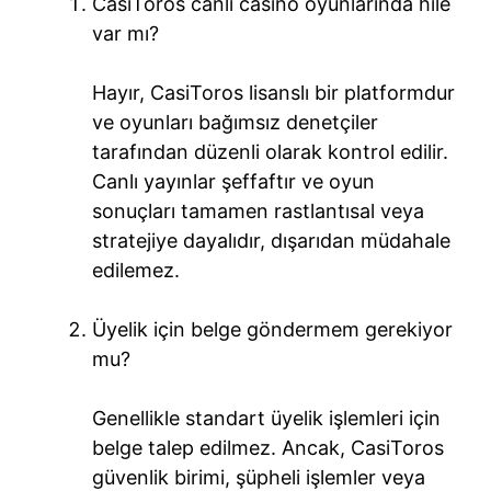
CasiToros canlı casino oyunlarında hile
var mı?
Hayır, CasiToros lisanslı bir platformdur
ve oyunları bağımsız denetçiler
tarafından düzenli olarak kontrol edilir.
Canlı yayınlar şeffaftır ve oyun
sonuçları tamamen rastlantısal veya
stratejiye dayalıdır, dışarıdan müdahale
edilemez.
Üyelik için belge göndermem gerekiyor
mu?
Genellikle standart üyelik işlemleri için
belge talep edilmez. Ancak, CasiToros
güvenlik birimi, şüpheli işlemler veya