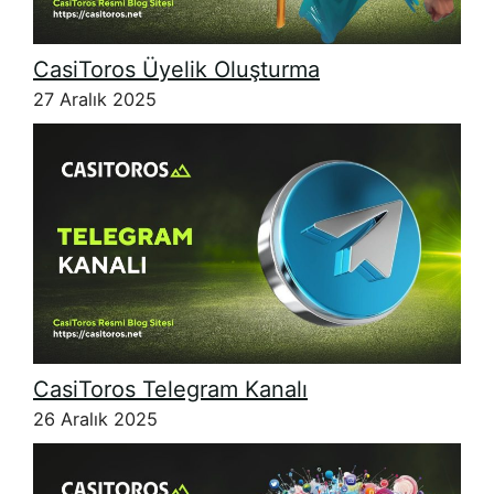
CasiToros Üyelik Oluşturma
27 Aralık 2025
CasiToros Telegram Kanalı
26 Aralık 2025