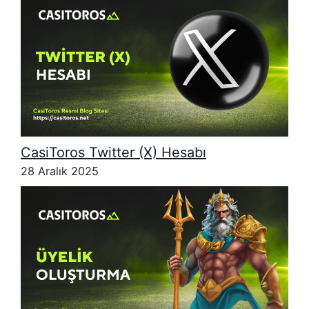
CasiToros Twitter (X) Hesabı
28 Aralık 2025