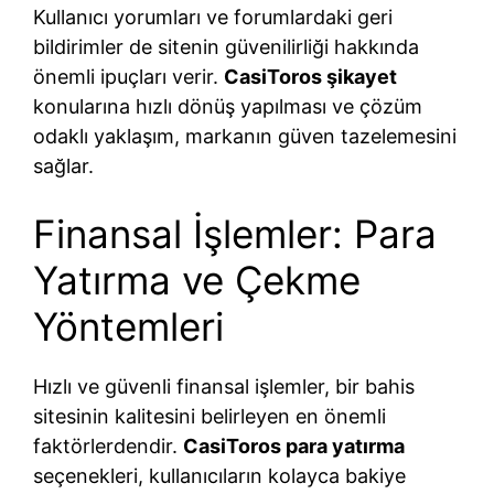
Kullanıcı yorumları ve forumlardaki geri
bildirimler de sitenin güvenilirliği hakkında
önemli ipuçları verir.
CasiToros şikayet
konularına hızlı dönüş yapılması ve çözüm
odaklı yaklaşım, markanın güven tazelemesini
sağlar.
Finansal İşlemler: Para
Yatırma ve Çekme
Yöntemleri
Hızlı ve güvenli finansal işlemler, bir bahis
sitesinin kalitesini belirleyen en önemli
faktörlerdendir.
CasiToros para yatırma
seçenekleri, kullanıcıların kolayca bakiye