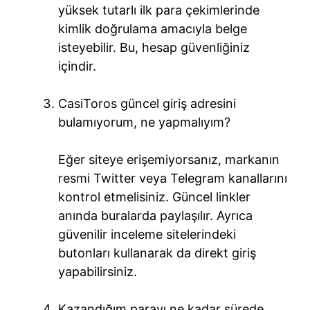
yüksek tutarlı ilk para çekimlerinde
kimlik doğrulama amacıyla belge
isteyebilir. Bu, hesap güvenliğiniz
içindir.
CasiToros güncel giriş adresini
bulamıyorum, ne yapmalıyım?
Eğer siteye erişemiyorsanız, markanın
resmi Twitter veya Telegram kanallarını
kontrol etmelisiniz. Güncel linkler
anında buralarda paylaşılır. Ayrıca
güvenilir inceleme sitelerindeki
butonları kullanarak da direkt giriş
yapabilirsiniz.
Kazandığım parayı ne kadar sürede