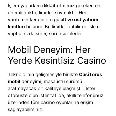
İşlem yaparken dikkat etmeniz gereken en
önemli nokta, limitlere uymaktır. Her
yöntemin kendine özgü
alt ve üst yatırım
limitleri
bulunur. Bu limitler dahilinde işlem
yaptığınızda süreç sorunsuz ilerler.
Mobil Deneyim: Her
Yerde Kesintisiz Casino
Teknolojinin gelişmesiyle birlikte
CasiToros
mobil
deneyimi, masaüstü sürümü
aratmayacak bir kaliteye ulaşmıştır. İster
otobüste olun ister tatilde, akıllı telefonunuz
üzerinden tüm casino oyunlarına erişim
sağlayabilirsiniz.