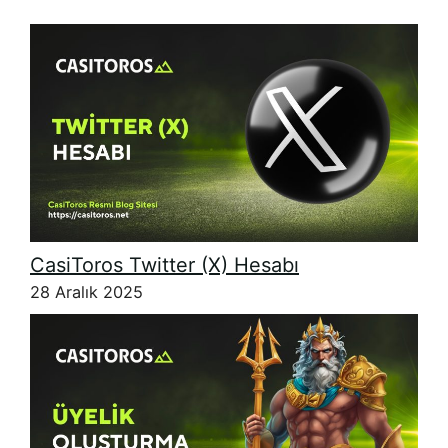
CasiToros Twitter (X) Hesabı
28 Aralık 2025