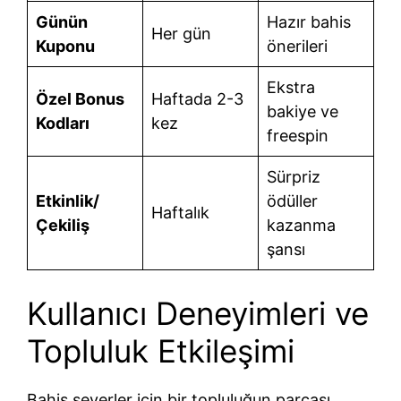
Günün
Hazır bahis
Her gün
Kuponu
önerileri
Ekstra
Özel Bonus
Haftada 2-3
bakiye ve
Kodları
kez
freespin
Sürpriz
Etkinlik/
ödüller
Haftalık
Çekiliş
kazanma
şansı
Kullanıcı Deneyimleri ve
Topluluk Etkileşimi
Bahis severler için bir topluluğun parçası