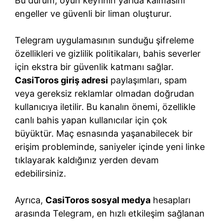
Bu durum, oyun keyfinin yarıda kalmasını
engeller ve güvenli bir liman oluşturur.
Telegram uygulamasının sunduğu şifreleme
özellikleri ve gizlilik politikaları, bahis severler
için ekstra bir güvenlik katmanı sağlar.
CasiToros giriş adresi
paylaşımları, spam
veya gereksiz reklamlar olmadan doğrudan
kullanıcıya iletilir. Bu kanalın önemi, özellikle
canlı bahis yapan kullanıcılar için çok
büyüktür. Maç esnasında yaşanabilecek bir
erişim probleminde, saniyeler içinde yeni linke
tıklayarak kaldığınız yerden devam
edebilirsiniz.
Ayrıca,
CasiToros sosyal medya
hesapları
arasında Telegram, en hızlı etkileşim sağlanan