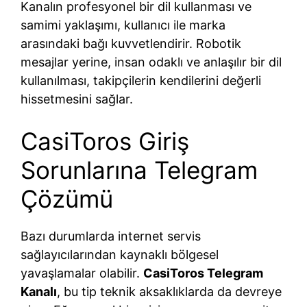
Kanalın profesyonel bir dil kullanması ve
samimi yaklaşımı, kullanıcı ile marka
arasındaki bağı kuvvetlendirir. Robotik
mesajlar yerine, insan odaklı ve anlaşılır bir dil
kullanılması, takipçilerin kendilerini değerli
hissetmesini sağlar.
CasiToros Giriş
Sorunlarına Telegram
Çözümü
Bazı durumlarda internet servis
sağlayıcılarından kaynaklı bölgesel
yavaşlamalar olabilir.
CasiToros Telegram
Kanalı
, bu tip teknik aksaklıklarda da devreye