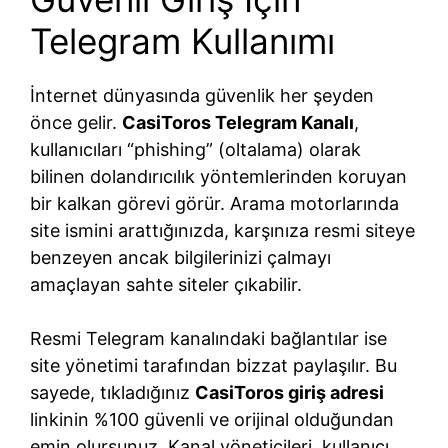
Telegram Kullanımı
İnternet dünyasında güvenlik her şeyden
önce gelir.
CasiToros Telegram Kanalı
,
kullanıcıları “phishing” (oltalama) olarak
bilinen dolandırıcılık yöntemlerinden koruyan
bir kalkan görevi görür. Arama motorlarında
site ismini arattığınızda, karşınıza resmi siteye
benzeyen ancak bilgilerinizi çalmayı
amaçlayan sahte siteler çıkabilir.
Resmi Telegram kanalındaki bağlantılar ise
site yönetimi tarafından bizzat paylaşılır. Bu
sayede, tıkladığınız
CasiToros giriş adresi
linkinin %100 güvenli ve orijinal olduğundan
emin olursunuz. Kanal yöneticileri, kullanıcı