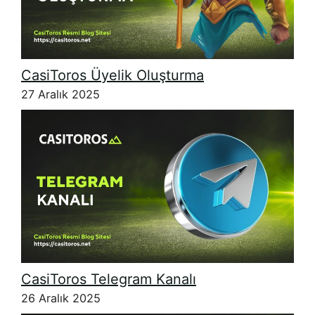
CasiToros Üyelik Oluşturma
27 Aralık 2025
CasiToros Telegram Kanalı
26 Aralık 2025