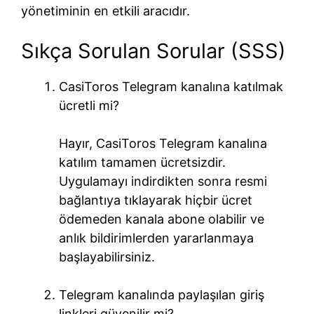
yönetiminin en etkili aracıdır.
Sıkça Sorulan Sorular (SSS)
CasiToros Telegram kanalına katılmak
ücretli mi?
Hayır, CasiToros Telegram kanalına
katılım tamamen ücretsizdir.
Uygulamayı indirdikten sonra resmi
bağlantıya tıklayarak hiçbir ücret
ödemeden kanala abone olabilir ve
anlık bildirimlerden yararlanmaya
başlayabilirsiniz.
Telegram kanalında paylaşılan giriş
linkleri güvenilir mi?