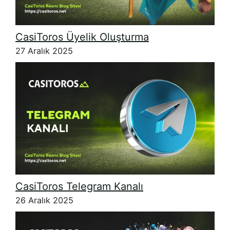
CasiToros Üyelik Oluşturma
27 Aralık 2025
CasiToros Telegram Kanalı
26 Aralık 2025