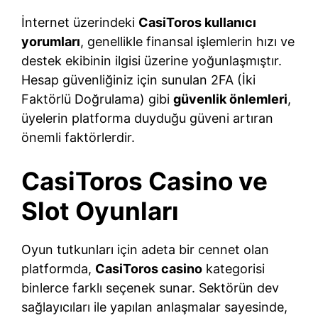
İnternet üzerindeki
CasiToros kullanıcı
yorumları
, genellikle finansal işlemlerin hızı ve
destek ekibinin ilgisi üzerine yoğunlaşmıştır.
Hesap güvenliğiniz için sunulan 2FA (İki
Faktörlü Doğrulama) gibi
güvenlik önlemleri
,
üyelerin platforma duyduğu güveni artıran
önemli faktörlerdir.
CasiToros Casino ve
Slot Oyunları
Oyun tutkunları için adeta bir cennet olan
platformda,
CasiToros casino
kategorisi
binlerce farklı seçenek sunar. Sektörün dev
sağlayıcıları ile yapılan anlaşmalar sayesinde,