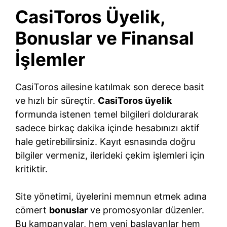
CasiToros Üyelik,
Bonuslar ve Finansal
İşlemler
CasiToros ailesine katılmak son derece basit
ve hızlı bir süreçtir.
CasiToros üyelik
formunda istenen temel bilgileri doldurarak
sadece birkaç dakika içinde hesabınızı aktif
hale getirebilirsiniz. Kayıt esnasında doğru
bilgiler vermeniz, ilerideki çekim işlemleri için
kritiktir.
Site yönetimi, üyelerini memnun etmek adına
cömert
bonuslar
ve promosyonlar düzenler.
Bu kampanyalar, hem yeni başlayanlar hem