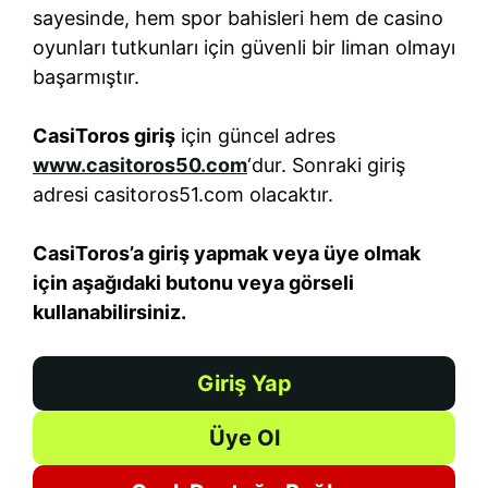
sayesinde, hem spor bahisleri hem de casino
oyunları tutkunları için güvenli bir liman olmayı
başarmıştır.
CasiToros giriş
için güncel adres
www.casitoros50.com
‘dur. Sonraki giriş
adresi casitoros51.com olacaktır.
CasiToros’a giriş yapmak veya üye olmak
için aşağıdaki butonu veya görseli
kullanabilirsiniz.
Giriş Yap
Üye Ol