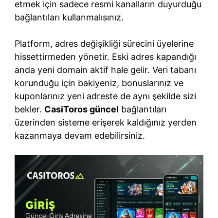
etmek için sadece resmi kanalların duyurduğu
bağlantıları kullanmalısınız.
Platform, adres değişikliği sürecini üyelerine
hissettirmeden yönetir. Eski adres kapandığı
anda yeni domain aktif hale gelir. Veri tabanı
korunduğu için bakiyeniz, bonuslarınız ve
kuponlarınız yeni adreste de aynı şekilde sizi
bekler.
CasiToros güncel
bağlantıları
üzerinden sisteme erişerek kaldığınız yerden
kazanmaya devam edebilirsiniz.