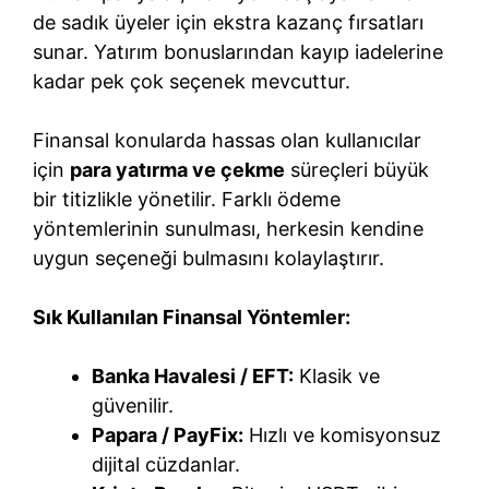
de sadık üyeler için ekstra kazanç fırsatları
sunar. Yatırım bonuslarından kayıp iadelerine
kadar pek çok seçenek mevcuttur.
Finansal konularda hassas olan kullanıcılar
için
para yatırma ve çekme
süreçleri büyük
bir titizlikle yönetilir. Farklı ödeme
yöntemlerinin sunulması, herkesin kendine
uygun seçeneği bulmasını kolaylaştırır.
Sık Kullanılan Finansal Yöntemler:
Banka Havalesi / EFT:
Klasik ve
güvenilir.
Papara / PayFix:
Hızlı ve komisyonsuz
dijital cüzdanlar.