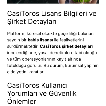
CasiToros Lisans Bilgileri ve
Şirket Detayları
Platform, küresel ölçekte geçerliliği bulunan
saygın bir
bahis lisansı
ile faaliyetlerini
sürdürmektedir.
CasiToros şirket detayları
incelendiğinde, yasal denetimlere tabi olduğu
ve tüm operasyonlarının kayıt altında
tutulduğu görülür. Bu durum, kurumsal yapının
ciddiyetini kanıtlar.
CasiToros Kullanıcı
Yorumları ve Güvenlik
Önlemleri