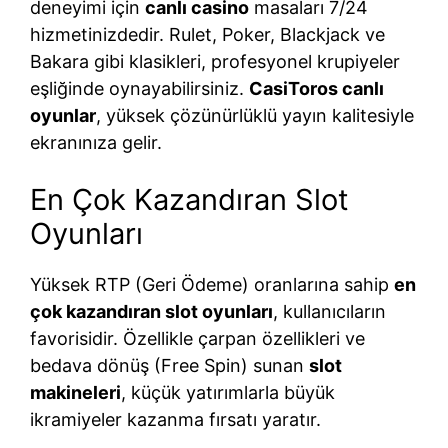
deneyimi için
canlı casino
masaları 7/24
hizmetinizdedir. Rulet, Poker, Blackjack ve
Bakara gibi klasikleri, profesyonel krupiyeler
eşliğinde oynayabilirsiniz.
CasiToros canlı
oyunlar
, yüksek çözünürlüklü yayın kalitesiyle
ekranınıza gelir.
En Çok Kazandıran Slot
Oyunları
Yüksek RTP (Geri Ödeme) oranlarına sahip
en
çok kazandıran slot oyunları
, kullanıcıların
favorisidir. Özellikle çarpan özellikleri ve
bedava dönüş (Free Spin) sunan
slot
makineleri
, küçük yatırımlarla büyük
ikramiyeler kazanma fırsatı yaratır.