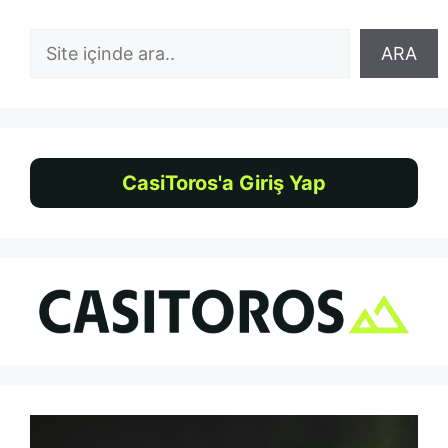
Ara
ARA
CasiToros'a Giriş Yap